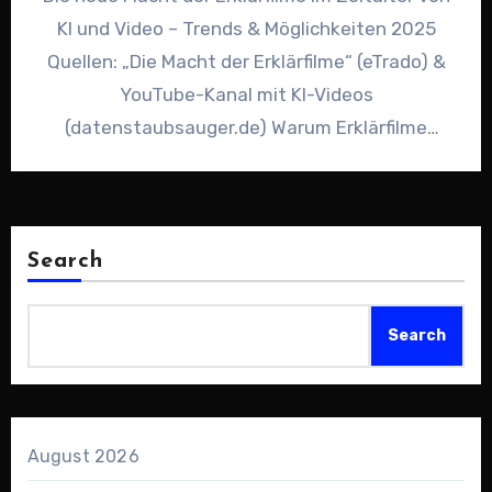
KI und Video – Trends & Möglichkeiten 2025
Quellen: „Die Macht der Erklärfilme“ (eTrado) &
YouTube-Kanal mit KI-Videos
(datenstaubsauger.de) Warum Erklärfilme
heute…
Search
Search
August 2026