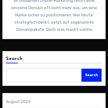
Im modernen Online-Marketing reicht eine
einzelne Domain oft nicht mehr aus, um eine
Marke sicher zu positionieren. Wer heute
strategisch denkt, setzt auf sogenannte
Domainpakete. Doch was macht solche
Domainpakete…
Search
Search
August 2026