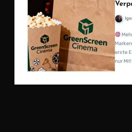
Verp
Igo
Mehr
Markenb
erste E
nur Mi