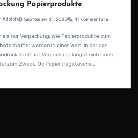
ackung Papierprodukte
r Adolph
September 21, 2025
41 Kommentare
 als nur Verpackung: Wie Papierprodukte zum
otschafter werden In einer Welt, in der der
indruck zählt, ist Verpackung längst nicht mehr
ttel zum Zweck. Ob Papiertragetasche…