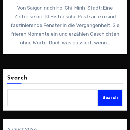
Von Saigon nach Ho-Chi-Minh-Stadt: Eine
Zeitreise mit KI Historische Postkarte n sind
faszinierende Fenster in die Vergangenheit. Sie
frieren Momente ein und erzählen Geschichten
ohne Worte. Doch was passiert, wenn…
Search
Search
August 2026