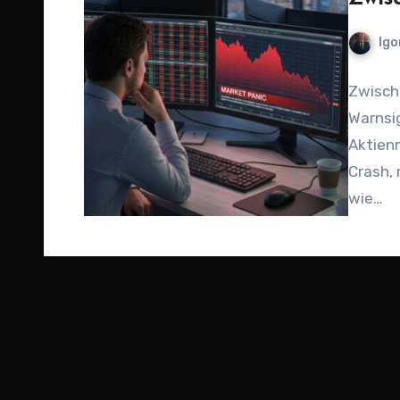
Igo
Zwische
Warnsi
Aktienm
Crash, 
wie…