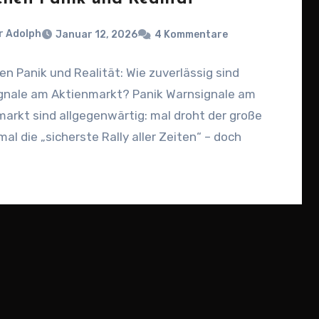
r Adolph
Januar 12, 2026
4 Kommentare
n Panik und Realität: Wie zuverlässig sind
gnale am Aktienmarkt? Panik Warnsignale am
arkt sind allgegenwärtig: mal droht der große
mal die „sicherste Rally aller Zeiten“ – doch