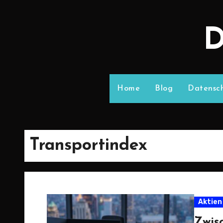
D
Home
Blog
Datensch
Transportindex
Aktien
Zwis