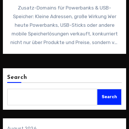
Zusatz-Domains für Powerbanks & USB-
Speicher: Kleine Adressen, große Wirkung Wer
heute Powerbanks, USB-Sticks oder andere
mobile Speicherlösungen verkauft, konkurriert
nicht nur über Produkte und Preise, sondern vor
allem um Aufmerksamkeit.…
Search
Search
August 2026