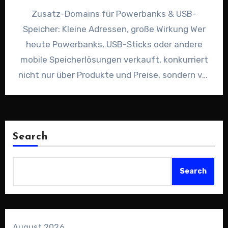
Zusatz-Domains für Powerbanks & USB-
Speicher: Kleine Adressen, große Wirkung Wer
heute Powerbanks, USB-Sticks oder andere
mobile Speicherlösungen verkauft, konkurriert
nicht nur über Produkte und Preise, sondern vor
allem um Aufmerksamkeit.…
Search
Search
August 2026