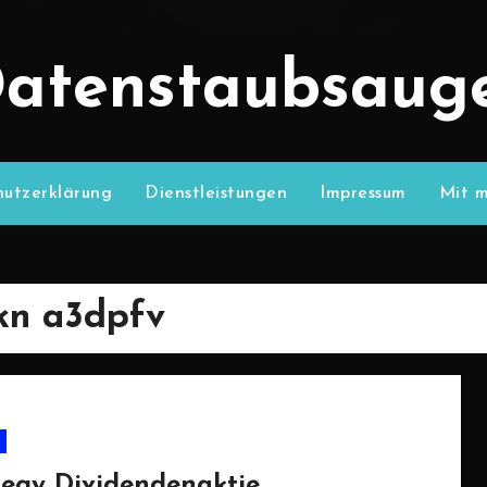
atenstaubsaug
utzerklärung
Dienstleistungen
Impressum
Mit m
kn a3dpfv
tegy Dividendenaktie