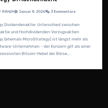
r Adolph
Januar 8, 2026
3 Kommentare
gy Dividendenaktie: Unterschied zwischen
ktie und Hochdividenden-Vorzugsaktien
y (ehemals MicroStrategy) ist längst mehr als
tware-Unternehmen – der Konzern gilt als einer
ressivsten Bitcoin-Hebel der Börse.
eitig lockt Strategy…