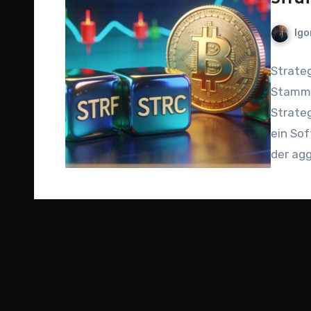
Igo
Strate
Stamma
Strateg
ein Sof
der agg
Gleichz