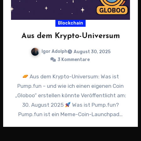
Blockchain
Aus dem Krypto-Universum
Igor Adolph
August 30, 2025
3 Kommentare
Aus dem Krypto-Universum: Was ist
Pump.fun – und wie ich einen eigenen Coin
„Globoo“ erstellen könnte Veröffentlicht am:
30. August 2025
Was ist Pump.fun?
Pump.fun ist ein Meme-Coin-Launchpad…