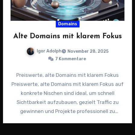
Domains
Alte Domains mit klarem Fokus
Igor Adolph
November 28, 2025
7 Kommentare
Preiswerte, alte Domains mit klarem Fokus
Preiswerte, alte Domains mit klarem Fokus auf
konkrete Nischen sind ideal, um schnell
Sichtbarkeit aufzubauen, gezielt Traffic zu
gewinnen und Projekte professionell zu
positionieren.…