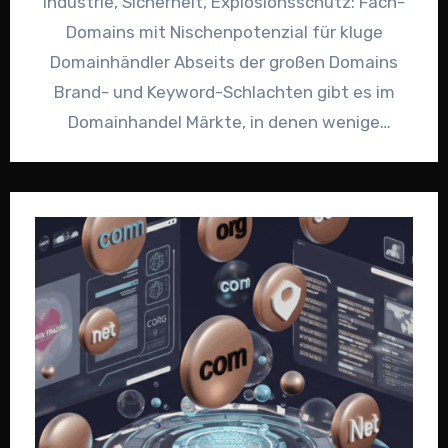
Industrie, Sicherheit, Explosionsschutz: Fach-
Domains mit Nischenpotenzial für kluge
Domainhändler Abseits der großen Domains
Brand- und Keyword-Schlachten gibt es im
Domainhandel Märkte, in denen wenige
Buchstaben über sehr große Projektbudgets
entscheiden…