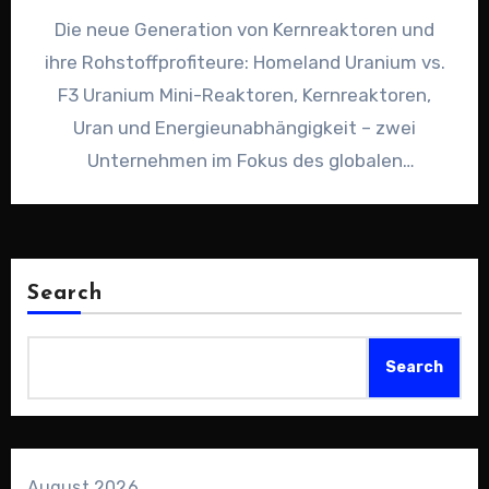
Die neue Generation von Kernreaktoren und
ihre Rohstoffprofiteure: Homeland Uranium vs.
F3 Uranium Mini-Reaktoren, Kernreaktoren,
Uran und Energieunabhängigkeit – zwei
Unternehmen im Fokus des globalen
Reaktorbooms. Micro-Modular Reactor –
Innovation…
Search
Search
August 2026