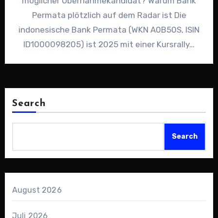
möglicher Übernahmekandidat? Warum Bank
Permata plötzlich auf dem Radar ist Die
indonesische Bank Permata (WKN A0B50S, ISIN
ID1000098205) ist 2025 mit einer Kursrally…
Search
Search
August 2026
Juli 2026