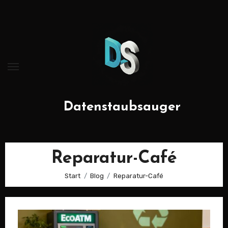
Zum
Inhalt
springen
Datenstaubsauger
Reparatur-Café
Start
Blog
Reparatur-Café