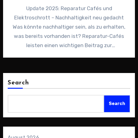
Update 2025: Reparatur Cafés und
Elektroschrott – Nachhaltigkeit neu gedacht
Was könnte nachhaltiger sein, als zu erhalten,
was bereits vorhanden ist? Reparatur-Cafés
leisten einen wichtigen Beitrag zur
Kreislaufwirtschaft, während das…
Search
Search
August 2026