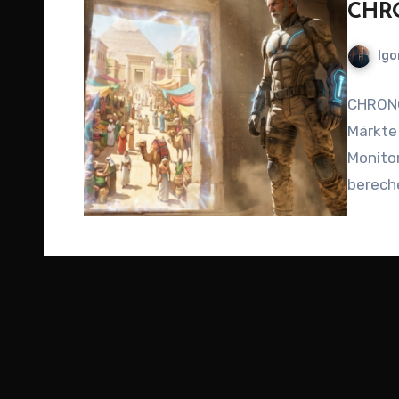
CHRO
Igo
CHRONO
Märkte 
Monitor
bereche