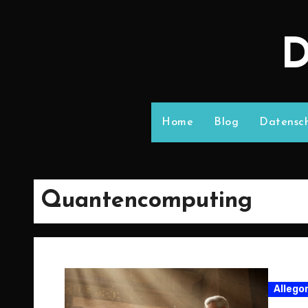
D
Home
Blog
Datensch
Quantencomputing
Allego