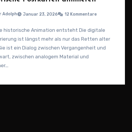
r Adolph
Januar 23, 2026
12 Kommentare
e historische Animation entsteht Die digitale
ierung ist längst mehr als nur das Retten alter
 Sie ist ein Dialog zwischen Vergangenheit und
art, zwischen analogem Material und
er…