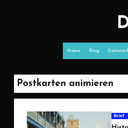
D
Home
Blog
Datensch
Postkarten animieren
Brief
Hist