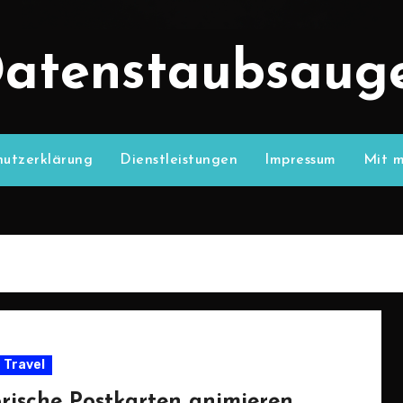
atenstaubsaug
utzerklärung
Dienstleistungen
Impressum
Mit m
Travel
orische Postkarten animieren