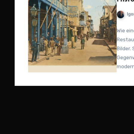
Igo
Wie ein
Restaur
Bilder.
Gegenw
modern