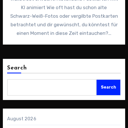
KI animiert Wie oft hast du schon alte
Schwarz-Weiß-Fotos oder vergilbte Postkarten
betrachtet und dir gewünscht, du könntest für
einen Moment in diese Zeit eintauchen?…
Search
Search
August 2026