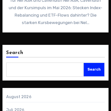
für Nel ASA und Cavendish Nel ASA, Cavendish
und der Kursimpuls im Mai 2026: Stecken Index-
Rebalancing und ETF-Flows dahinter? Die
starken Kursbewegungen bei Nel…
Search
Search
August 2026
Juli 2026