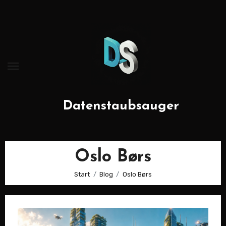
Zum
Inhalt
springen
Datenstaubsauger
Oslo Børs
Start
Blog
Oslo Børs