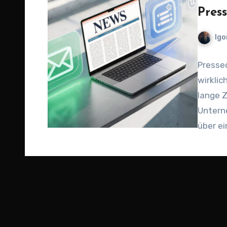
Pres
Igo
Presse
wirklic
lange Z
Untern
über ei