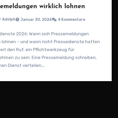
semeldungen wirklich lohnen
r Adolph
Januar 30, 2026
4 Kommentare
dienste 2026: Wann sich Pressemeldungen
h lohnen – und wann nicht Pressedienste hatten
eit den Ruf, ein Pflichtwerkzeug für
ehmen zu sein: Eine Pressemeldung schreiben,
nen Dienst verteilen,…