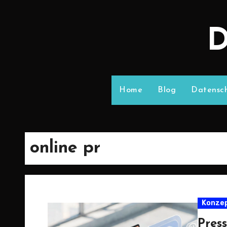
D
Home
Blog
Datensch
online pr
Konze
Pres