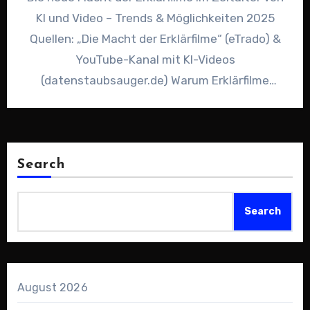
KI und Video – Trends & Möglichkeiten 2025
Quellen: „Die Macht der Erklärfilme“ (eTrado) &
YouTube-Kanal mit KI-Videos
(datenstaubsauger.de) Warum Erklärfilme
heute…
Search
Search
August 2026