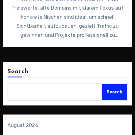
Preiswerte, alte Domains mit klarem Fokus auf
konkrete Nischen sind ideal, um schnell
Sichtbarkeit aufzubauen, gezielt Traffic zu
gewinnen und Projekte professionell zu
positionieren.…
Search
Search
August 2026