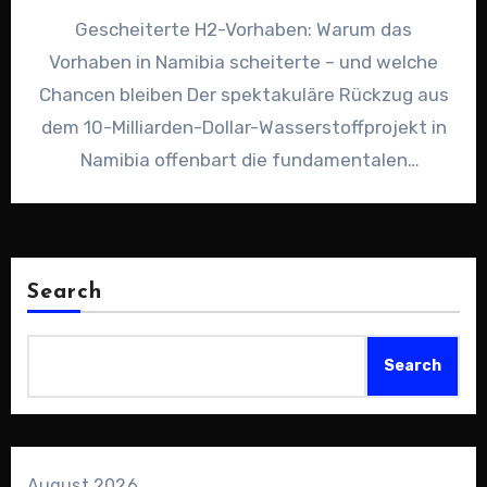
Gescheiterte H2-Vorhaben: Warum das
Vorhaben in Namibia scheiterte – und welche
Chancen bleiben Der spektakuläre Rückzug aus
dem 10-Milliarden-Dollar-Wasserstoffprojekt in
Namibia offenbart die fundamentalen
Schwächen der europäischen
Wasserstoffstrategie. Während Deutschland…
Search
Search
August 2026