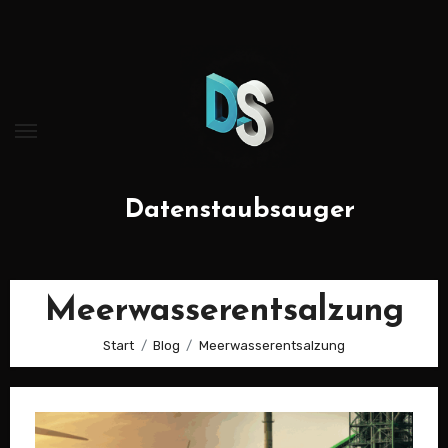
Zum
Inhalt
springen
Datenstaubsauger
Meerwasserentsalzung
Start
Blog
Meerwasserentsalzung