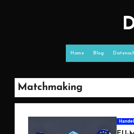
D
Home
Blog
Datensch
Matchmaking
Handel
EU-M