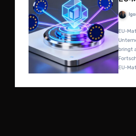
Igo
EU-Mat
Unterne
bringt
Fortsch
EU-Matc
Rahme