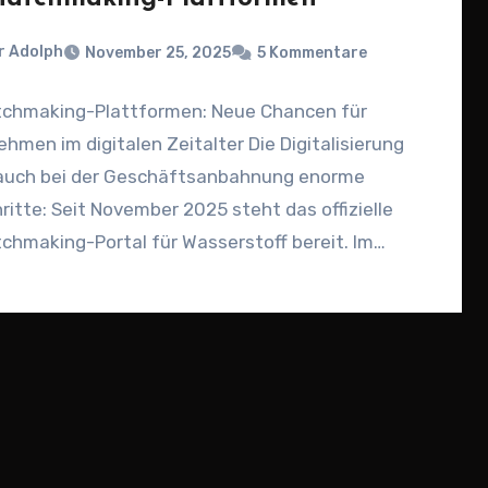
r Adolph
November 25, 2025
5 Kommentare
chmaking-Plattformen: Neue Chancen für
hmen im digitalen Zeitalter Die Digitalisierung
 auch bei der Geschäftsanbahnung enorme
ritte: Seit November 2025 steht das offizielle
hmaking-Portal für Wasserstoff bereit. Im
n des…