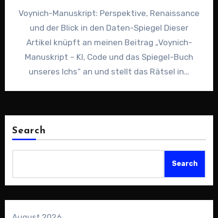
Voynich-Manuskript: Perspektive, Renaissance
und der Blick in den Daten-Spiegel Dieser
Artikel knüpft an meinen Beitrag „Voynich-
Manuskript – KI, Code und das Spiegel-Buch
unseres Ichs“ an und stellt das Rätsel in…
Search
Search
August 2026