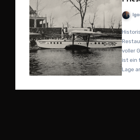
Igo
Histori
Restau
voller 
ist ein
Lage 