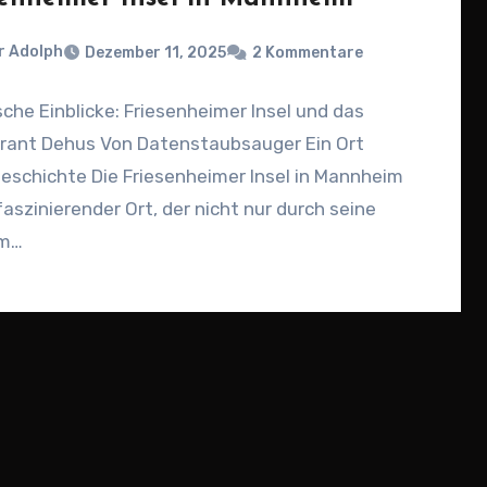
r Adolph
Dezember 11, 2025
2 Kommentare
sche Einblicke: Friesenheimer Insel und das
rant Dehus Von Datenstaubsauger Ein Ort
Geschichte Die Friesenheimer Insel in Mannheim
 faszinierender Ort, der nicht nur durch seine
am…