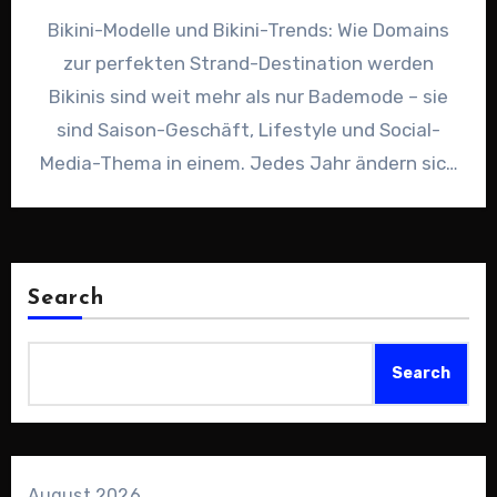
Bikini-Modelle und Bikini-Trends: Wie Domains
zur perfekten Strand-Destination werden
Bikinis sind weit mehr als nur Bademode – sie
sind Saison-Geschäft, Lifestyle und Social-
Media-Thema in einem. Jedes Jahr ändern sich
Schnitte,…
Search
Search
August 2026