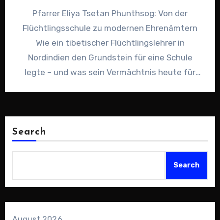
Pfarrer Eliya Tsetan Phunthsog: Von der
Flüchtlingsschule zu modernen Ehrenämtern
Wie ein tibetischer Flüchtlingslehrer in
Nordindien den Grundstein für eine Schule
legte – und was sein Vermächtnis heute für
ehrenamtliches…
Search
Search
August 2026