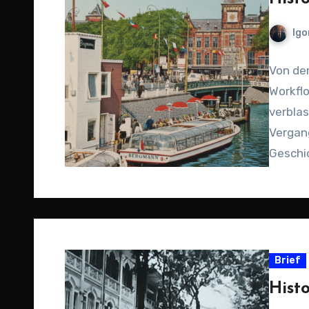
Igo
Von der
Workflo
verblas
Vergan
Geschi
Brief
Hist