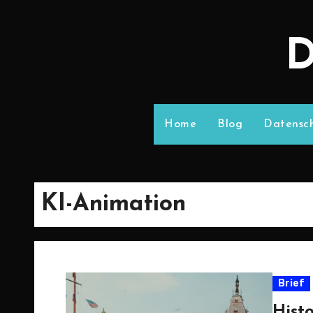
D
Home
Blog
Datensch
KI-Animation
Brief
Hist