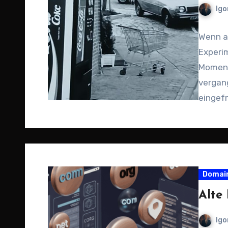
Igo
Wenn al
Experim
Moment
vergan
eingef
könnt
Domai
Alte
Igo