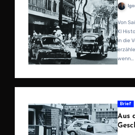
Igo
Von Sai
KI Hist
in die 
erzähl
wenn…
Brief
Aus 
Gesc