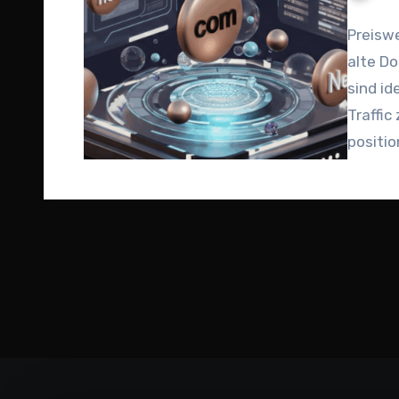
Preiswe
alte D
sind id
Traffic
positio