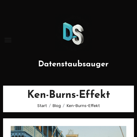
Zum
Inhalt
springen
Datenstaubsauger
Ken-Burns-Effekt
Start
Blog
Ken-Burns-Effekt