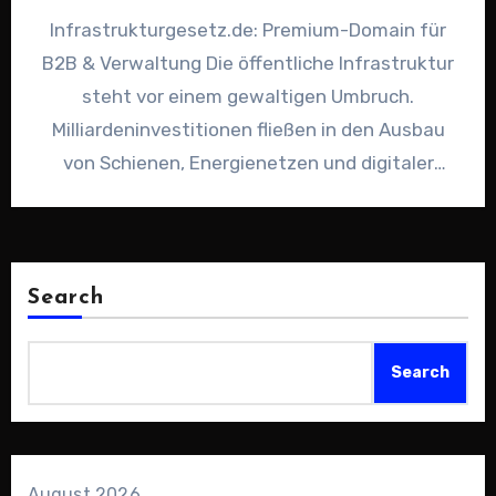
Infrastrukturgesetz.de: Premium-Domain für
B2B & Verwaltung Die öffentliche Infrastruktur
steht vor einem gewaltigen Umbruch.
Milliardeninvestitionen fließen in den Ausbau
von Schienen, Energienetzen und digitaler
Versorgung. Genau hier setzt die Premium-
Domain…
Search
Search
August 2026