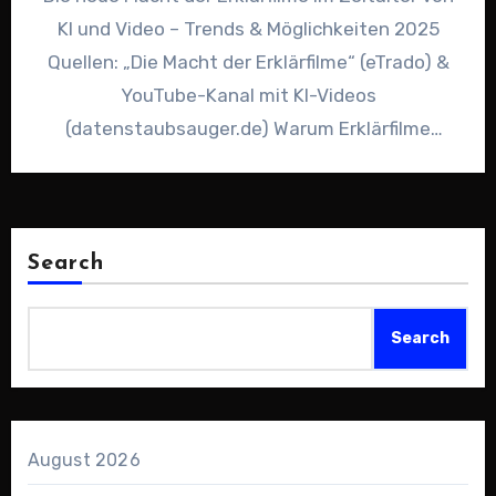
KI und Video – Trends & Möglichkeiten 2025
Quellen: „Die Macht der Erklärfilme“ (eTrado) &
YouTube-Kanal mit KI-Videos
(datenstaubsauger.de) Warum Erklärfilme
heute…
Search
Search
August 2026