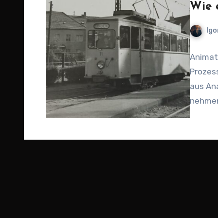
Wie 
Igo
Animat
Prozess
aus Ana
nehmen 