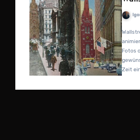
Igo
Wallstr
animier
Fotos o
gewüns
Zeit e