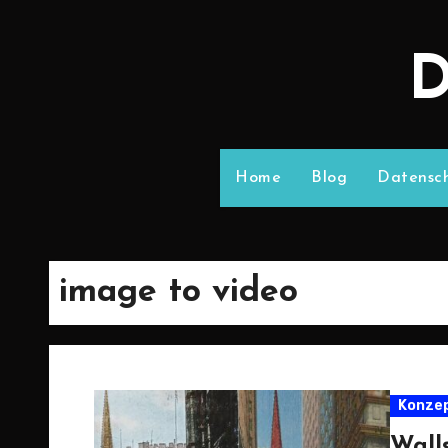
D
Home
Blog
Datensch
image to video
Konze
Wall