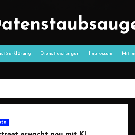
atenstaubsaug
utzerklärung
Dienstleistungen
Impressum
Mit m
pte
street erwacht neu mit KI