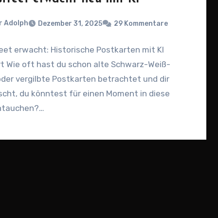
r Adolph
Dezember 31, 2025
29 Kommentare
eet erwacht: Historische Postkarten mit KI
t Wie oft hast du schon alte Schwarz-Weiß-
der vergilbte Postkarten betrachtet und dir
cht, du könntest für einen Moment in diese
intauchen?…