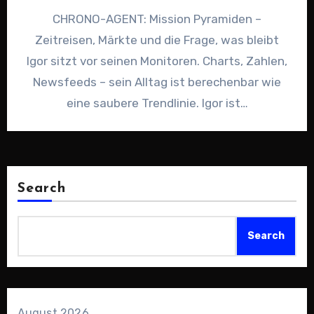
CHRONO-AGENT: Mission Pyramiden –
Zeitreisen, Märkte und die Frage, was bleibt
Igor sitzt vor seinen Monitoren. Charts, Zahlen,
Newsfeeds – sein Alltag ist berechenbar wie
eine saubere Trendlinie. Igor ist…
Search
Search
August 2026