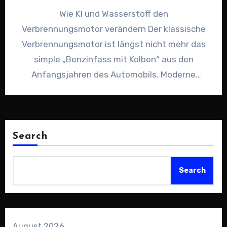
Wie KI und Wasserstoff den
Verbrennungsmotor verändern Der klassische
Verbrennungsmotor ist längst nicht mehr das
simple „Benzinfass mit Kolben“ aus den
Anfangsjahren des Automobils. Moderne
Ottomotoren sind komplexe, hochoptimierte
Systeme,…
Search
Search
August 2026