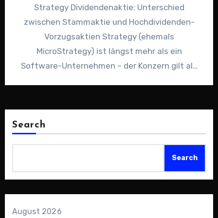
Strategy Dividendenaktie: Unterschied
zwischen Stammaktie und Hochdividenden-
Vorzugsaktien Strategy (ehemals
MicroStrategy) ist längst mehr als ein
Software-Unternehmen – der Konzern gilt als
einer der aggressivsten Bitcoin-Hebel der
Börse. Gleichzeitig lockt Strategy…
Search
Search
August 2026