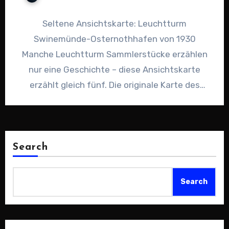
Seltene Ansichtskarte: Leuchtturm
Swinemünde-Osternothhafen von 1930
Manche Leuchtturm Sammlerstücke erzählen
nur eine Geschichte – diese Ansichtskarte
erzählt gleich fünf. Die originale Karte des
berühmten Leuchtturm von Swinemünde-
Osternothhafen (heute Świnoujście, Polen)…
Search
Search