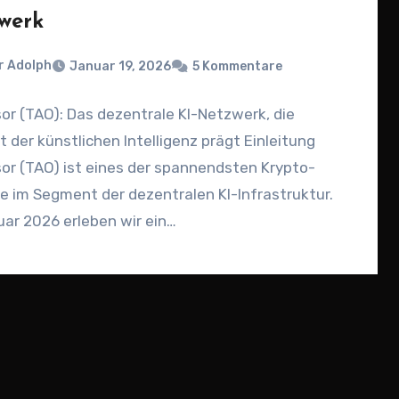
werk
r Adolph
Januar 19, 2026
5 Kommentare
or (TAO): Das dezentrale KI-Netzwerk, die
 der künstlichen Intelligenz prägt Einleitung
or (TAO) ist eines der spannendsten Krypto-
e im Segment der dezentralen KI-Infrastruktur.
ar 2026 erleben wir ein…