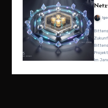
Netz
Igo
Bittens
Zukunft
Bittens
Projekt
Im Janu