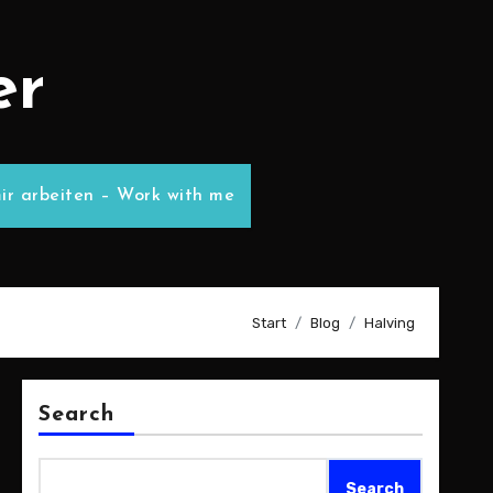
er
ir arbeiten – Work with me
Start
Blog
Halving
Search
Search