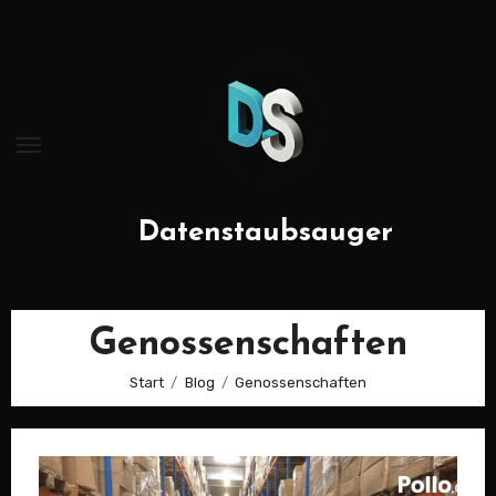
Zum
Inhalt
springen
Datenstaubsauger
Genossenschaften
Start
Blog
Genossenschaften