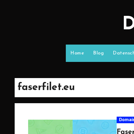
D
Home
Blog
Datensch
faserfilet.eu
Domai
Faser