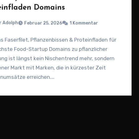
einfladen Domains
r Adolph
Februar 25, 2026
1 Kommentar
 Faserfilet, Pflanzenbissen & Proteinfladen für
chste Food-Startup Domains zu pflanzlicher
ng ist längst kein Nischentrend mehr, sondern
ener Markt mit Marken, die in kürzester Zeit
enumsätze erreichen.…