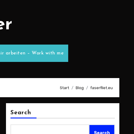
er
ir arbeiten – Work with me
Start
Blog
faserfilet.eu
Search
Search