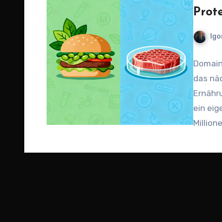
Prot
Igo
Domains
das nä
Ernähru
ein eig
Million