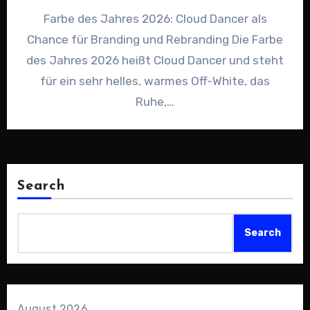
Farbe des Jahres 2026: Cloud Dancer als
Chance für Branding und Rebranding Die Farbe
des Jahres 2026 heißt Cloud Dancer und steht
für ein sehr helles, warmes Off-White, das
Ruhe,…
Search
Search
August 2026