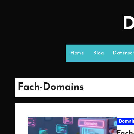
D
Home
Blog
Datensch
Fach-Domains
Domai
Fach