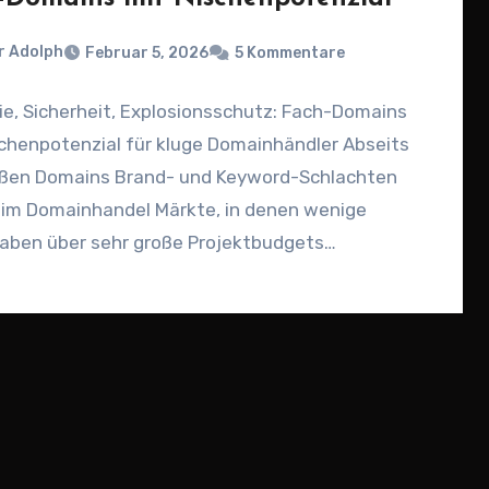
r Adolph
Februar 5, 2026
5 Kommentare
ie, Sicherheit, Explosionsschutz: Fach-Domains
chenpotenzial für kluge Domainhändler Abseits
oßen Domains Brand- und Keyword-Schlachten
s im Domainhandel Märkte, in denen wenige
aben über sehr große Projektbudgets
eiden…