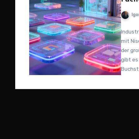
Igo
Industr
mit Nis
der gr
gibt e
Buchst
entsch