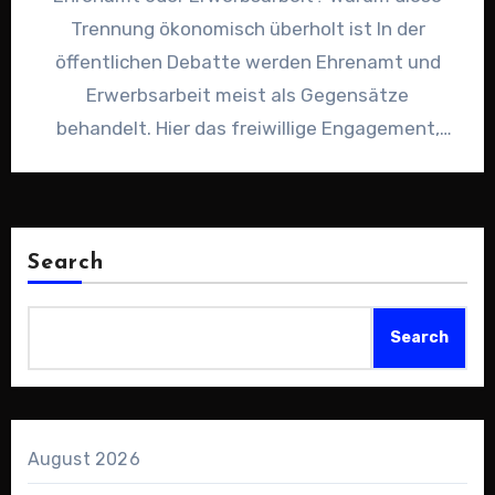
Trennung ökonomisch überholt ist In der
öffentlichen Debatte werden Ehrenamt und
Erwerbsarbeit meist als Gegensätze
behandelt. Hier das freiwillige Engagement,
dort die bezahlte Tätigkeit. Diese…
Search
Search
August 2026