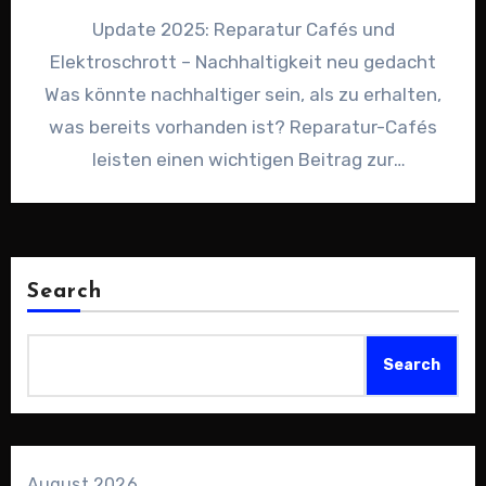
Update 2025: Reparatur Cafés und
Elektroschrott – Nachhaltigkeit neu gedacht
Was könnte nachhaltiger sein, als zu erhalten,
was bereits vorhanden ist? Reparatur-Cafés
leisten einen wichtigen Beitrag zur
Kreislaufwirtschaft, während das…
Search
Search
August 2026