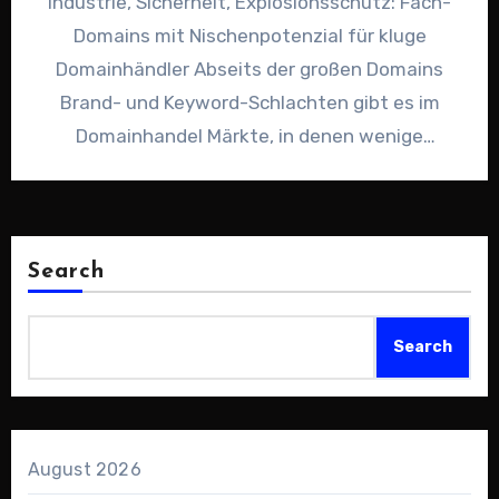
Industrie, Sicherheit, Explosionsschutz: Fach-
Domains mit Nischenpotenzial für kluge
Domainhändler Abseits der großen Domains
Brand- und Keyword-Schlachten gibt es im
Domainhandel Märkte, in denen wenige
Buchstaben über sehr große Projektbudgets
entscheiden…
Search
Search
August 2026