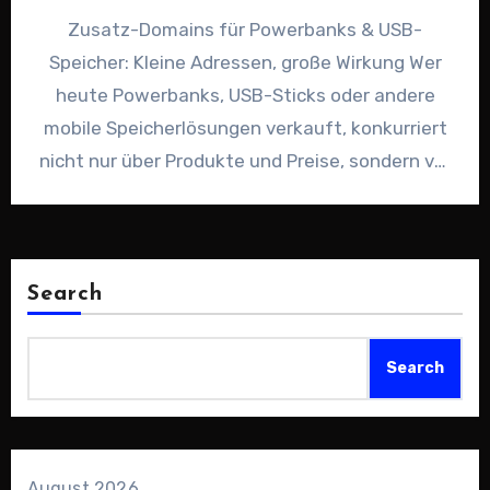
Zusatz-Domains für Powerbanks & USB-
Speicher: Kleine Adressen, große Wirkung Wer
heute Powerbanks, USB-Sticks oder andere
mobile Speicherlösungen verkauft, konkurriert
nicht nur über Produkte und Preise, sondern vor
allem um Aufmerksamkeit.…
Search
Search
August 2026