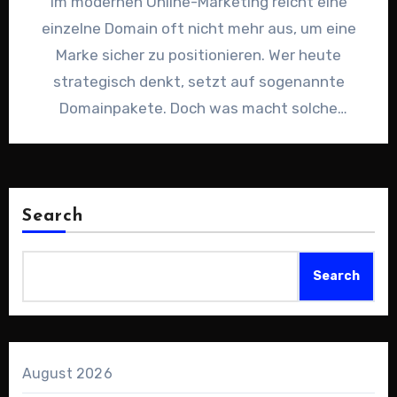
Im modernen Online-Marketing reicht eine
einzelne Domain oft nicht mehr aus, um eine
Marke sicher zu positionieren. Wer heute
strategisch denkt, setzt auf sogenannte
Domainpakete. Doch was macht solche
Domainpakete…
Search
Search
August 2026