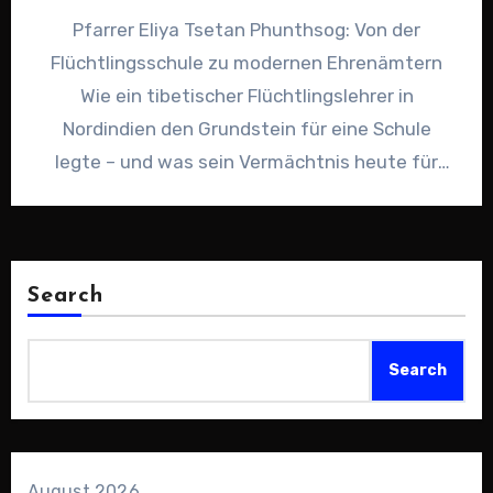
Pfarrer Eliya Tsetan Phunthsog: Von der
Flüchtlingsschule zu modernen Ehrenämtern
Wie ein tibetischer Flüchtlingslehrer in
Nordindien den Grundstein für eine Schule
legte – und was sein Vermächtnis heute für
ehrenamtliches…
Search
Search
August 2026