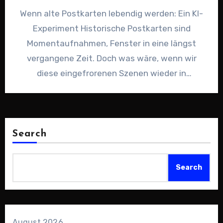
Wenn alte Postkarten lebendig werden: Ein KI-
Experiment Historische Postkarten sind
Momentaufnahmen, Fenster in eine längst
vergangene Zeit. Doch was wäre, wenn wir
diese eingefrorenen Szenen wieder in
Bewegung versetzen könnten?…
Search
Search
August 2026