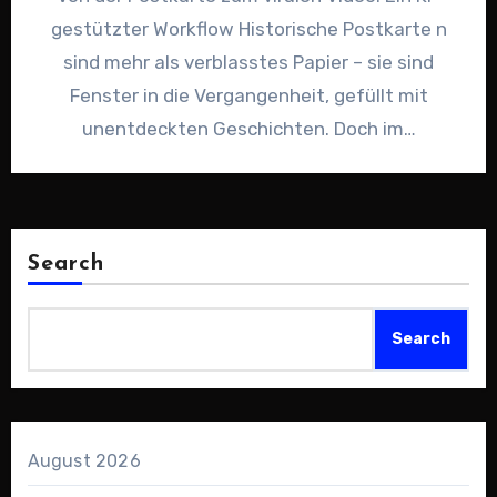
gestützter Workflow Historische Postkarte n
sind mehr als verblasstes Papier – sie sind
Fenster in die Vergangenheit, gefüllt mit
unentdeckten Geschichten. Doch im…
Search
Search
August 2026