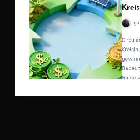
Kreis
Igo
Circula
Kreisla
gewinnt
Bedeutu
Name vi