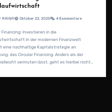
laufwirtschaft
r Adolph
Oktober 22, 2025
4 Kommentare
r Financing: Investieren in die
ufwirtschaft In der modernen Finanzwelt
 eine nachhaltige Kapitalstrategie an
ng: das Circular Financing. Anders als der
elleicht vermuten lässt, geht es hierbei nicht…