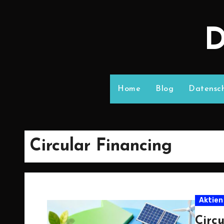
D
Home
Blog
Datensch
Circular Financing
Aktien
Circ